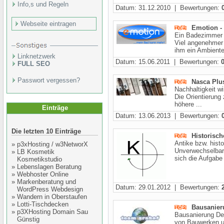
Info,s und Regeln
Datum: 31.12.2010 | Bewertungen:
Webseite eintragen
Emotion -
Ein Badezimmer 
Viel angenehmer
ihm ein Ambiente 
Linknetzwerk
Datum: 15.06.2011 | Bewertungen:
FULL SEO
Passwort vergessen?
Nasca Plus
Nachhaltigkeit w
Die Orientierung
höhere ...
Einträge
Datum: 13.06.2013 | Bewertungen:
Die letzten 10 Einträge
Historisch
Antike bzw. hist
»
p3xHosting / w3NetworX
Unverwechselbarke
»
LB Kosmetik
sich die Aufgabe 
Kosmetikstudio
»
Lebenslagen Beratung
»
Webhoster Online
»
Markenberatung und
Datum: 29.01.2012 | Bewertungen:
WordPress Webdesign
»
Wandern in Oberstaufen
»
Lotti-Tischdecken
Bausanier
»
p3XHosting Domain Sau
Bausanierung De
Günstig
von Bauwerken u