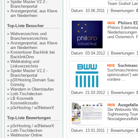
»
Spider Master V2.2 -
Team Grahof Land
Branchenportal
Datum: 10.06.2011 | Bewertungen:
»
Anzeigenportal, aus Kleve
am Niederrhein
Philoro 
Top-Liste Besucher
Philoro Edelmeta
Niederlassungen
»
Webverzeichnis und
und Österreich. F
Branchenverzeichnis
»
Anzeigenportal, aus Kleve
am Niederrhein
»
Kostenloser Backlink bei
Datum: 03.04.2012 | Bewertungen:
BacklinkDino
»
Webkatalog und
Suchmasch
Linkverzeichnis
Suchmaschinenopt
»
Spider Master V2.2 -
optimization”) wi
Branchenportal
vordere ...
»
p3XHosting Domain Sau
Günstig
»
Wandern in Oberstaufen
Datum: 21.03.2012 | Bewertungen:
»
Lotti-Tischdecken
»
LB Kosmetik
Kosmetikstudio
Ausgefalle
»
p3xHosting / w3NetworX
Die Webseite Wien
Sightseeing Tou
Top-Liste Bewertungen
Nostalgierundfahr
»
p3xHosting / w3NetworX
»
Lotti-Tischdecken
Datum: 13.01.2011 | Bewertungen:
»
Webhoster Online