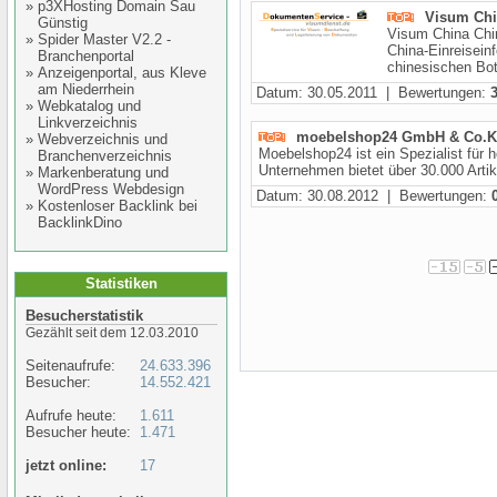
»
p3XHosting Domain Sau
Visum Chi
Günstig
Visum China Chi
»
Spider Master V2.2 -
China-Einreisein
Branchenportal
chinesischen Bot
»
Anzeigenportal, aus Kleve
am Niederrhein
Datum: 30.05.2011 | Bewertungen:
»
Webkatalog und
Linkverzeichnis
moebelshop24 GmbH & Co.
»
Webverzeichnis und
Moebelshop24 ist ein Spezialist für
Branchenverzeichnis
Unternehmen bietet über 30.000 Artikel
»
Markenberatung und
WordPress Webdesign
Datum: 30.08.2012 | Bewertungen:
»
Kostenloser Backlink bei
BacklinkDino
Statistiken
Besucherstatistik
Gezählt seit dem 12.03.2010
Seitenaufrufe:
24.633.396
Besucher:
14.552.421
Aufrufe heute:
1.611
Besucher heute:
1.471
jetzt online:
17