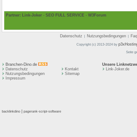
Partner:
Link-Joker
-
SEO FULL SERVICE
-
W3Forum
Datenschutz
Nutzungsbedingungen
Fa
|
|
p3xHostin
Copyright (c) 2013-2024 by
Seite g
Branchen-Dino.de
Unsere Linknetzw
Datenschutz
Kontakt
Link-Joker.de
Nutzungsbedingungen
Sitemap
Impressum
|
backlinkdino
pagerank-script-software