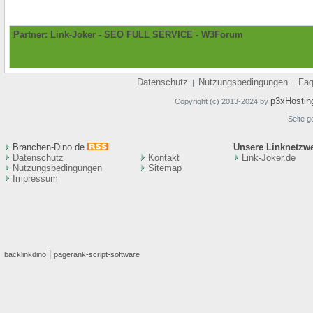
Partner:
Link-Joker
-
SEO FULL SERVICE
-
W3Forum
Datenschutz
Nutzungsbedingungen
Fa
|
|
p3xHostin
Copyright (c) 2013-2024 by
Seite g
Branchen-Dino.de
Unsere Linknetzw
Datenschutz
Kontakt
Link-Joker.de
Nutzungsbedingungen
Sitemap
Impressum
|
backlinkdino
pagerank-script-software