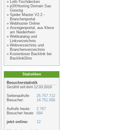
»
Lotti-Tischdecken
»
p3XHosting Domain Sau
Günstig
»
Spider Master V2.2 -
Branchenportal
»
Webhoster Online
»
Anzeigenportal, aus Kleve
am Niederrhein
»
Webkatalog und
Linkverzeichnis
»
Webverzeichnis und
Branchenverzeichnis
»
Kostenloser Backlink bei
BacklinkDino
Statistiken
Besucherstatistik
Gezählt seit dem 12.03.2010
Seitenaufrufe:
25.757.712
Besucher:
14.751.006
Aufrufe heute:
2.767
Besucher heute:
684
jetzt online:
12