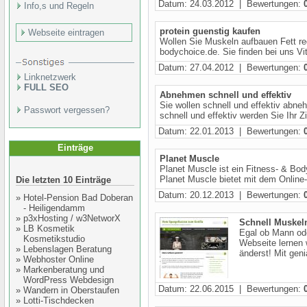
Datum: 24.03.2012 | Bewertungen:
Info,s und Regeln
protein guenstig kaufen
Webseite eintragen
Wollen Sie Muskeln aufbauen Fett re
bodychoice.de. Sie finden bei uns Vi
Datum: 27.04.2012 | Bewertungen:
Linknetzwerk
FULL SEO
Abnehmen schnell und effektiv
Sie wollen schnell und effektiv ab
Passwort vergessen?
schnell und effektiv werden Sie Ihr Zi
Datum: 22.01.2013 | Bewertungen:
Einträge
Planet Muscle
Planet Muscle ist ein Fitness- & Bo
Planet Muscle bietet mit dem Online-
Die letzten 10 Einträge
Datum: 20.12.2013 | Bewertungen:
»
Hotel-Pension Bad Doberan
- Heiligendamm
»
p3xHosting / w3NetworX
Schnell Muske
»
LB Kosmetik
Egal ob Mann ode
Kosmetikstudio
Webseite lernen 
»
Lebenslagen Beratung
änderst! Mit genia
»
Webhoster Online
»
Markenberatung und
WordPress Webdesign
Datum: 22.06.2015 | Bewertungen:
»
Wandern in Oberstaufen
»
Lotti-Tischdecken