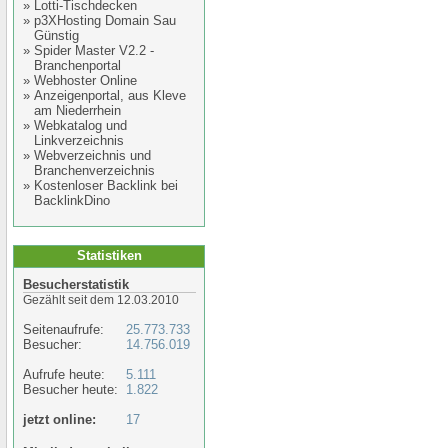
»
Lotti-Tischdecken
»
p3XHosting Domain Sau
Günstig
»
Spider Master V2.2 -
Branchenportal
»
Webhoster Online
»
Anzeigenportal, aus Kleve
am Niederrhein
»
Webkatalog und
Linkverzeichnis
»
Webverzeichnis und
Branchenverzeichnis
»
Kostenloser Backlink bei
BacklinkDino
Statistiken
Besucherstatistik
Gezählt seit dem 12.03.2010
Seitenaufrufe:
25.773.733
Besucher:
14.756.019
Aufrufe heute:
5.111
Besucher heute:
1.822
jetzt online:
17