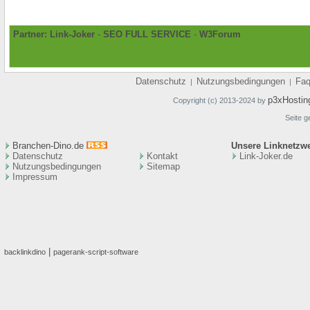
Partner:
Link-Joker
-
SEO FULL SERVICE
-
W3Forum
Datenschutz
Nutzungsbedingungen
Fa
|
|
p3xHostin
Copyright (c) 2013-2024 by
Seite g
Branchen-Dino.de
Unsere Linknetzw
Datenschutz
Kontakt
Link-Joker.de
Nutzungsbedingungen
Sitemap
Impressum
|
backlinkdino
pagerank-script-software