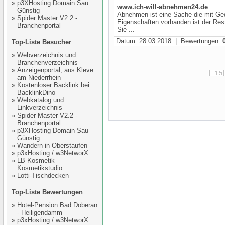
»
p3XHosting Domain Sau
www.ich-will-abnehmen24.de
Günstig
Abnehmen ist eine Sache die mit Ged
»
Spider Master V2.2 -
Eigenschaften vorhanden ist der Rest
Branchenportal
Sie ...
Datum: 28.03.2018 | Bewertungen:
Top-Liste Besucher
»
Webverzeichnis und
Branchenverzeichnis
»
Anzeigenportal, aus Kleve
am Niederrhein
»
Kostenloser Backlink bei
BacklinkDino
»
Webkatalog und
Linkverzeichnis
»
Spider Master V2.2 -
Branchenportal
»
p3XHosting Domain Sau
Günstig
»
Wandern in Oberstaufen
»
p3xHosting / w3NetworX
»
LB Kosmetik
Kosmetikstudio
»
Lotti-Tischdecken
Top-Liste Bewertungen
»
Hotel-Pension Bad Doberan
- Heiligendamm
»
p3xHosting / w3NetworX