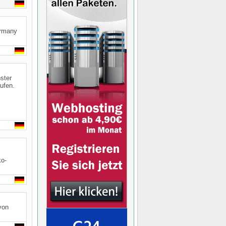
ermany
ster
ufen.
ko-
von