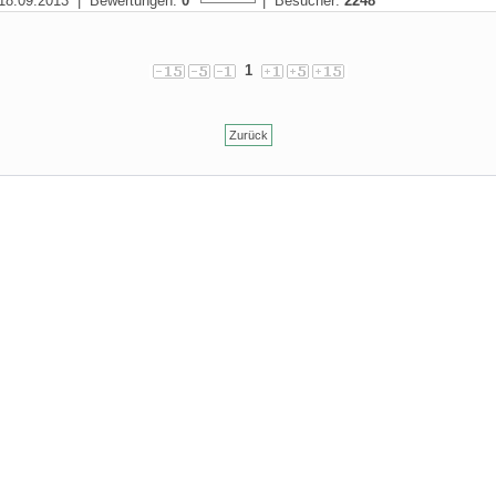
18.09.2013 | Bewertungen:
0
| Besucher:
2248
1
Zurück