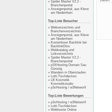
Datum: 
»
Spider Master V2.2 -
Branchenportal
»
Anzeigenportal, aus Kleve
am Niederrhein
Top-Liste Besucher
»
Webverzeichnis und
Branchenverzeichnis
»
Anzeigenportal, aus Kleve
am Niederrhein
»
Kostenloser Backlink bei
BacklinkDino
»
Webkatalog und
Linkverzeichnis
»
Spider Master V2.2 -
Branchenportal
»
p3XHosting Domain Sau
Günstig
»
Wandern in Oberstaufen
»
Lotti-Tischdecken
»
LB Kosmetik
Kosmetikstudio
»
p3xHosting / w3NetworX
Top-Liste Bewertungen
»
p3xHosting / w3NetworX
»
Lotti-Tischdecken
»
Webhoster Online