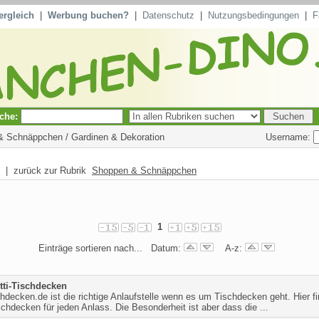
ergleich
|
Werbung buchen?
|
Datenschutz
|
Nutzungsbedingungen
|
F
che:
Username:
 & Schnäppchen / Gardinen & Dekoration
| zurück zur Rubrik
Shoppen & Schnäppchen
1
Einträge sortieren nach... Datum:
A-z:
tti-Tischdecken
schdecken.de ist die richtige Anlaufstelle wenn es um Tischdecken geht. Hier f
chdecken für jeden Anlass. Die Besonderheit ist aber dass die ...