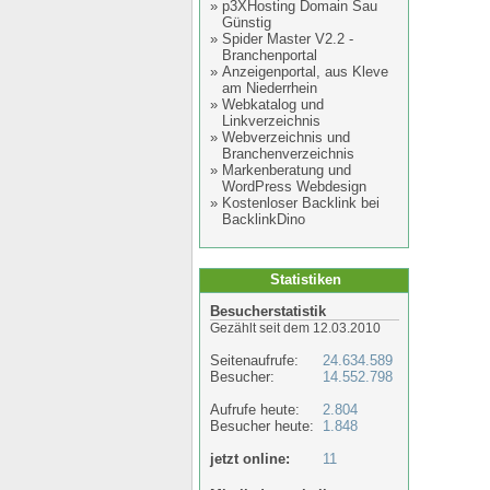
»
p3XHosting Domain Sau
Günstig
»
Spider Master V2.2 -
Branchenportal
»
Anzeigenportal, aus Kleve
am Niederrhein
»
Webkatalog und
Linkverzeichnis
»
Webverzeichnis und
Branchenverzeichnis
»
Markenberatung und
WordPress Webdesign
»
Kostenloser Backlink bei
BacklinkDino
Statistiken
Besucherstatistik
Gezählt seit dem 12.03.2010
Seitenaufrufe:
24.634.589
Besucher:
14.552.798
Aufrufe heute:
2.804
Besucher heute:
1.848
jetzt online:
11