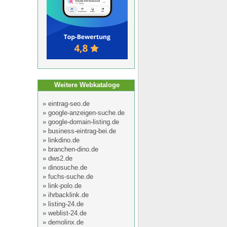
Weitere Webkataloge
»
eintrag-seo.de
»
google-anzeigen-suche.de
»
google-domain-listing.de
»
business-eintrag-bei.de
»
linkdino.de
»
branchen-dino.de
»
dws2.de
»
dinosuche.de
»
fuchs-suche.de
»
link-polo.de
»
ihrbacklink.de
»
listing-24.de
»
weblist-24.de
»
demolinx.de