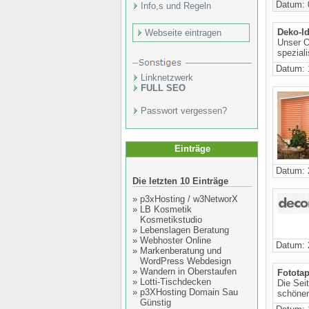
Datum: 
Info,s und Regeln
Deko-Id
Webseite eintragen
Unser O
speziali
Datum: 
Linknetzwerk
FULL SEO
Passwort vergessen?
Einträge
Datum: 
Die letzten 10 Einträge
»
p3xHosting / w3NetworX
»
LB Kosmetik
Kosmetikstudio
»
Lebenslagen Beratung
»
Webhoster Online
Datum: 
»
Markenberatung und
WordPress Webdesign
»
Wandern in Oberstaufen
Fototap
»
Lotti-Tischdecken
Die Sei
»
p3XHosting Domain Sau
schönen
Günstig