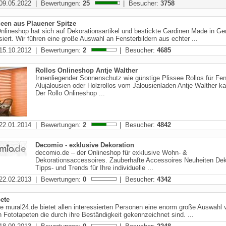
09.05.2022 | Bewertungen:
25
| Besucher:
3758
een aus Plauener Spitze
nlineshop hat sich auf Dekorationsartikel und bestickte Gardinen Made in G
siert. Wir führen eine große Auswahl an Fensterbildern aus echter ...
15.10.2012 | Bewertungen:
2
| Besucher:
4685
Rollos Onlineshop Antje Walther
Innenliegender Sonnenschutz wie günstige Plissee Rollos für Fen
Alujalousien oder Holzrollos vom Jalousienladen Antje Walther ka
Der Rollo Onlineshop ...
22.01.2014 | Bewertungen:
2
| Besucher:
4842
Decomio - exklusive Dekoration
decomio.de – der Onlineshop für exklusive Wohn- &
Dekorationsaccessoires. Zauberhafte Accessoires Neuheiten De
Tipps- und Trends für Ihre individuelle ...
22.02.2013 | Bewertungen:
0
| Besucher:
4342
ete
te mural24.de bietet allen interessierten Personen eine enorm große Auswahl 
 Fototapeten die durch ihre Beständigkeit gekennzeichnet sind. ...