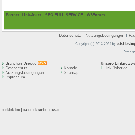
Partner:
Link-Joker
-
SEO FULL SERVICE
-
W3Forum
Datenschutz
Nutzungsbedingungen
Fa
|
|
p3xHostin
Copyright (c) 2013-2024 by
Seite g
Branchen-Dino.de
Unsere Linknetzw
Datenschutz
Kontakt
Link-Joker.de
Nutzungsbedingungen
Sitemap
Impressum
|
backlinkdino
pagerank-script-software