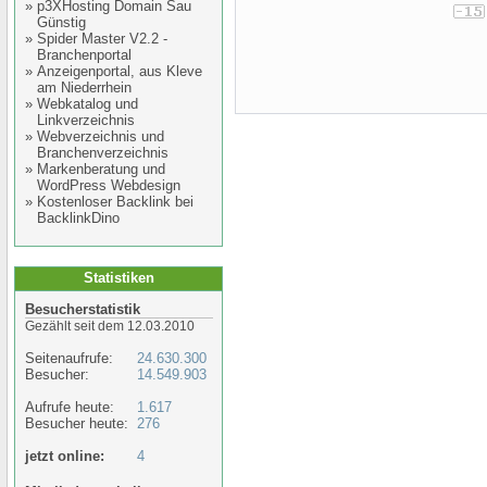
»
p3XHosting Domain Sau
Günstig
»
Spider Master V2.2 -
Branchenportal
»
Anzeigenportal, aus Kleve
am Niederrhein
»
Webkatalog und
Linkverzeichnis
»
Webverzeichnis und
Branchenverzeichnis
»
Markenberatung und
WordPress Webdesign
»
Kostenloser Backlink bei
BacklinkDino
Statistiken
Besucherstatistik
Gezählt seit dem 12.03.2010
Seitenaufrufe:
24.630.300
Besucher:
14.549.903
Aufrufe heute:
1.617
Besucher heute:
276
jetzt online:
4