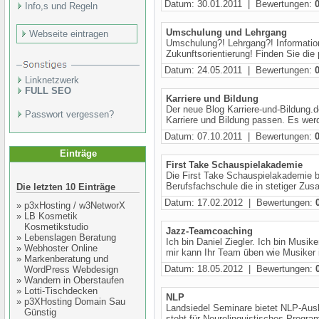
Datum: 30.01.2011 | Bewertungen:
Info,s und Regeln
Umschulung und Lehrgang
Webseite eintragen
Umschulung?! Lehrgang?! Informatio
Zukunftsorientierung! Finden Sie di
Datum: 24.05.2011 | Bewertungen:
Linknetzwerk
FULL SEO
Karriere und Bildung
Der neue Blog Karriere-und-Bildung.
Passwort vergessen?
Karriere und Bildung passen. Es werd
Datum: 07.10.2011 | Bewertungen:
Einträge
First Take Schauspielakademie
Die First Take Schauspielakademie bi
Berufsfachschule die in stetiger Zus
Die letzten 10 Einträge
Datum: 17.02.2012 | Bewertungen:
»
p3xHosting / w3NetworX
»
LB Kosmetik
Kosmetikstudio
Jazz-Teamcoaching
»
Lebenslagen Beratung
Ich bin Daniel Ziegler. Ich bin Musik
»
Webhoster Online
mir kann Ihr Team üben wie Musiker
»
Markenberatung und
Datum: 18.05.2012 | Bewertungen:
WordPress Webdesign
»
Wandern in Oberstaufen
»
Lotti-Tischdecken
NLP
»
p3XHosting Domain Sau
Landsiedel Seminare bietet NLP-Ausb
Günstig
steht für Neurolinguistisches Progra