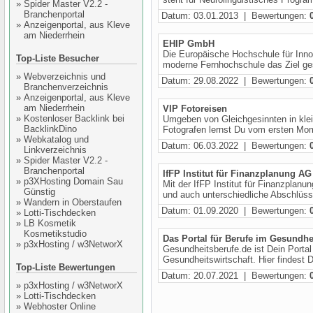
»
Spider Master V2.2 -
Branchenportal
Datum: 03.01.2013 | Bewertungen:
»
Anzeigenportal, aus Kleve
am Niederrhein
EHIP GmbH
Die Europäische Hochschule für Innov
Top-Liste Besucher
moderne Fernhochschule das Ziel gese
»
Webverzeichnis und
Datum: 29.08.2022 | Bewertungen:
Branchenverzeichnis
»
Anzeigenportal, aus Kleve
am Niederrhein
VIP Fotoreisen
»
Kostenloser Backlink bei
Umgeben von Gleichgesinnten in klei
BacklinkDino
Fotografen lernst Du vom ersten Mo
»
Webkatalog und
Datum: 06.03.2022 | Bewertungen:
Linkverzeichnis
»
Spider Master V2.2 -
Branchenportal
IfFP Institut für Finanzplanung AG
»
p3XHosting Domain Sau
Mit der IfFP Institut für Finanzplan
Günstig
und auch unterschiedliche Abschlüsse
»
Wandern in Oberstaufen
Datum: 01.09.2020 | Bewertungen:
»
Lotti-Tischdecken
»
LB Kosmetik
Kosmetikstudio
Das Portal für Berufe im Gesundh
»
p3xHosting / w3NetworX
Gesundheitsberufe.de ist Dein Portal 
Gesundheitswirtschaft. Hier findest Du
Top-Liste Bewertungen
Datum: 20.07.2021 | Bewertungen:
»
p3xHosting / w3NetworX
»
Lotti-Tischdecken
»
Webhoster Online