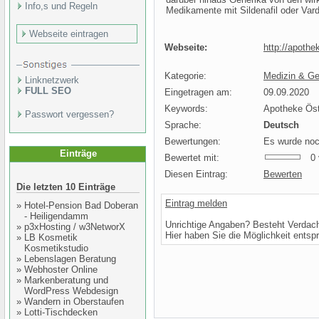
Info,s und Regeln
Medikamente mit Sildenafil oder Vard
Webseite eintragen
Webseite:
http://apothe
Kategorie:
Medizin & Ge
Linknetzwerk
FULL SEO
Eingetragen am:
09.09.2020
Keywords:
Apotheke Öst
Passwort vergessen?
Sprache:
Deutsch
Bewertungen:
Es wurde noc
Einträge
Bewertet mit:
0 v
Diesen Eintrag:
Bewerten
Die letzten 10 Einträge
Eintrag melden
»
Hotel-Pension Bad Doberan
- Heiligendamm
Unrichtige Angaben? Besteht Verdac
»
p3xHosting / w3NetworX
Hier haben Sie die Möglichkeit entsp
»
LB Kosmetik
Kosmetikstudio
»
Lebenslagen Beratung
»
Webhoster Online
»
Markenberatung und
WordPress Webdesign
»
Wandern in Oberstaufen
»
Lotti-Tischdecken