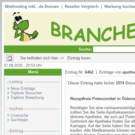
Webhosting inkl. .de Domain
|
Reseller Vergleich
|
Werbung buche
Suche:
Sie befinden sich hier --> Eintrag lesen
07.08.2026 - 20:53 Uhr
Menü
Eintrag Nr:
6462
| Einträge von
apothe
Dieser Eintrag hatte bisher
1574
Besuc
Neue Einträge
Topliste Besucher
Topliste Bewertung
Rezeptfreie Potenzmittel in Österr
Benötigen Sie eine vertrauenswürdige
sollten Sie die Seite Apothekeoester
Livesuche
diskrete Apotheke, die sich auf Poten
Suchtipps
Sortiment der Apotheke finden Sie all
Kamagra. Auf der Seite haben Sie die
kaufen. Alle Medikamente können reze
darüber hinaus Generika von den wir