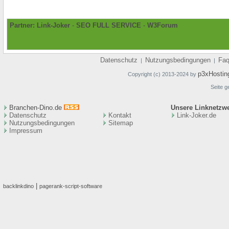
Partner:
Link-Joker
-
SEO FULL SERVICE
-
W3Forum
Datenschutz
Nutzungsbedingungen
Fa
|
|
p3xHostin
Copyright (c) 2013-2024 by
Seite g
Branchen-Dino.de
Unsere Linknetzw
Datenschutz
Kontakt
Link-Joker.de
Nutzungsbedingungen
Sitemap
Impressum
|
backlinkdino
pagerank-script-software