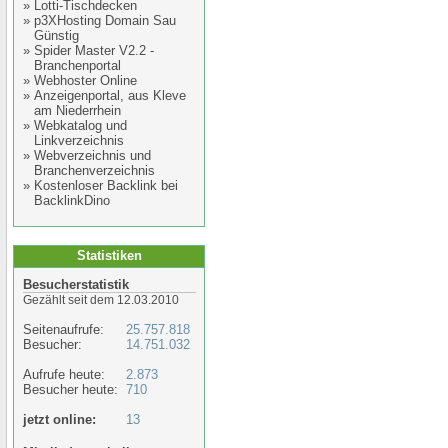
»
Lotti-Tischdecken
»
p3XHosting Domain Sau
Günstig
»
Spider Master V2.2 -
Branchenportal
»
Webhoster Online
»
Anzeigenportal, aus Kleve
am Niederrhein
»
Webkatalog und
Linkverzeichnis
»
Webverzeichnis und
Branchenverzeichnis
»
Kostenloser Backlink bei
BacklinkDino
Statistiken
Besucherstatistik
Gezählt seit dem 12.03.2010
Seitenaufrufe:
25.757.818
Besucher:
14.751.032
Aufrufe heute:
2.873
Besucher heute:
710
jetzt online:
13