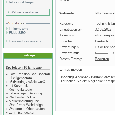
Info,s und Regeln
Webseite eintragen
Webseite:
http://www.gi
Kategorie:
Technik & Um
Linknetzwerk
Eingetragen am:
02.05.2012
FULL SEO
Keywords:
stromverglei
Passwort vergessen?
Sprache:
Deutsch
Bewertungen:
Es wurde noc
Bewertet mit:
0 v
Einträge
Diesen Eintrag:
Bewerten
Die letzten 10 Einträge
Eintrag melden
»
Hotel-Pension Bad Doberan
Unrichtige Angaben? Besteht Verdac
- Heiligendamm
Hier haben Sie die Möglichkeit entsp
»
p3xHosting / w3NetworX
»
LB Kosmetik
Kosmetikstudio
»
Lebenslagen Beratung
»
Webhoster Online
»
Markenberatung und
WordPress Webdesign
»
Wandern in Oberstaufen
»
Lotti-Tischdecken