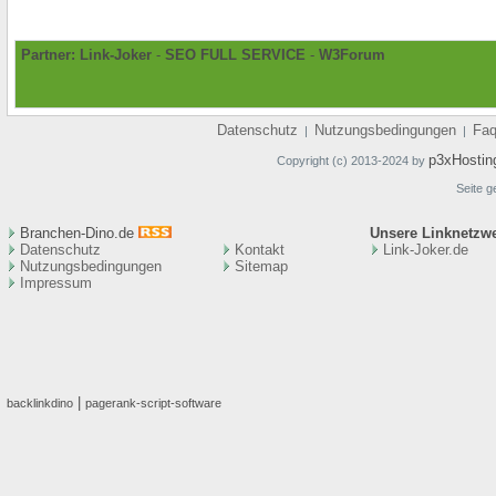
Partner:
Link-Joker
-
SEO FULL SERVICE
-
W3Forum
Datenschutz
Nutzungsbedingungen
Fa
|
|
p3xHostin
Copyright (c) 2013-2024 by
Seite g
Branchen-Dino.de
Unsere Linknetzw
Datenschutz
Kontakt
Link-Joker.de
Nutzungsbedingungen
Sitemap
Impressum
|
backlinkdino
pagerank-script-software