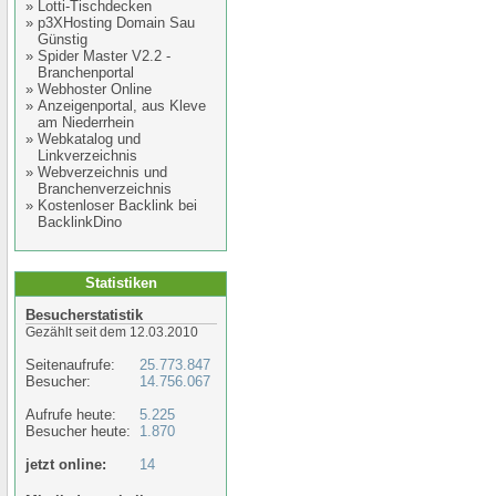
»
Lotti-Tischdecken
»
p3XHosting Domain Sau
Günstig
»
Spider Master V2.2 -
Branchenportal
»
Webhoster Online
»
Anzeigenportal, aus Kleve
am Niederrhein
»
Webkatalog und
Linkverzeichnis
»
Webverzeichnis und
Branchenverzeichnis
»
Kostenloser Backlink bei
BacklinkDino
Statistiken
Besucherstatistik
Gezählt seit dem 12.03.2010
Seitenaufrufe:
25.773.847
Besucher:
14.756.067
Aufrufe heute:
5.225
Besucher heute:
1.870
jetzt online:
14