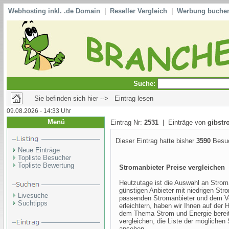
Webhosting inkl. .de Domain
|
Reseller Vergleich
|
Werbung buche
Suche:
Sie befinden sich hier --> Eintrag lesen
09.08.2026 - 14:33 Uhr
Menü
Eintrag Nr:
2531
| Einträge von
gibstr
Dieser Eintrag hatte bisher
3590
Besuc
Neue Einträge
Topliste Besucher
Topliste Bewertung
Stromanbieter Preise vergleichen
Heutzutage ist die Auswahl an Stroma
günstigen Anbieter mit niedrigen St
Livesuche
passenden Stromanbieter und dem Ve
Suchtipps
erleichtern, haben wir Ihnen auf de
dem Thema Strom und Energie bereitg
vergleichen, die Liste der möglichen
ansehen.